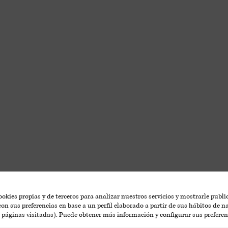
okies propias y de terceros para analizar nuestros servicios y mostrarle publ
on sus preferencias en base a un perfil elaborado a partir de sus hábitos de 
, páginas visitadas). Puede obtener más información y configurar sus preferen